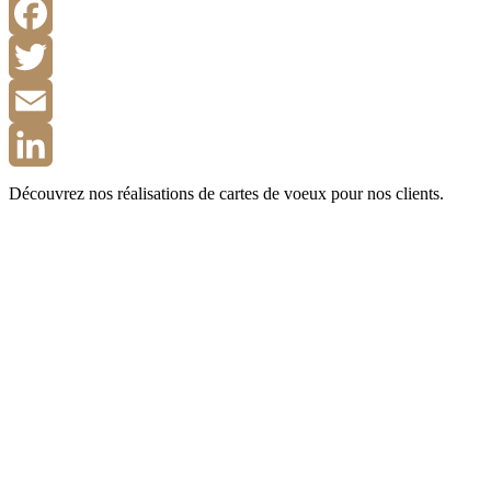
Facebook
Twitter
Email
LinkedIn
Découvrez nos réalisations de cartes de voeux pour nos clients.