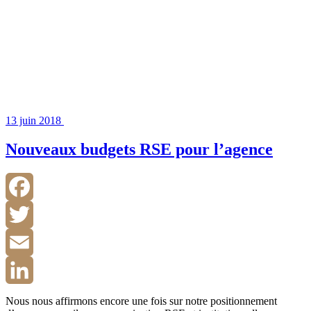
13 juin 2018
Nouveaux budgets RSE pour l’agence
Facebook
Twitter
Email
LinkedIn
Nous nous affirmons encore une fois sur notre positionnement