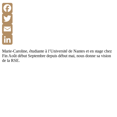
Facebook
Twitter
Email
LinkedIn
Marie-Caroline, étudiante à l’Université de Nantes et en stage chez
Fin Août début Septembre depuis début mai, nous donne sa vision
de la RSE.